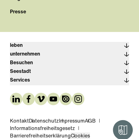
Presse
leben
unternehmen
Besuchen
Seestadt
Services
Kontakt
Datenschutz
Impressum
AGB
Informationsfreiheitsgesetz
Interak
Barrierefreiheitserklärung
Cookies