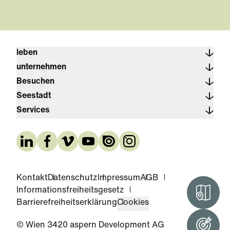
leben
unternehmen
Besuchen
Seestadt
Services
Kontakt
Datenschutz
Impressum
AGB
Informationsfreiheitsgesetz
Interak
Barrierefreiheitserklärung
Cookies
© Wien 3420 aspern Development AG