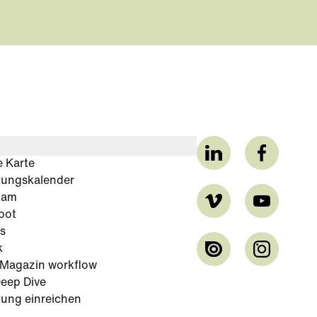
e Karte
tungskalender
cam
bot
s
k
-Magazin workflow
eep Dive
tung einreichen