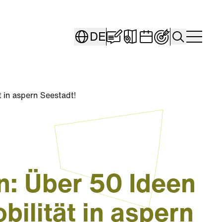
Blog "Seestadt Stori
Interaktive Karte
Veranstaltung
Persönliche
Search
DE
Togg
t in aspern Seestadt!
n: Über 50 Ideen
bilität in aspern