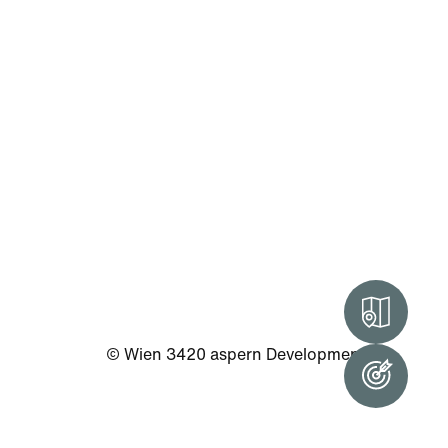
Intera
© Wien 3420 aspern Development AG