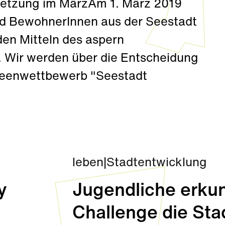
setzung im MärzAm 1. März 2019
nd BewohnerInnen aus der Seestadt
den Mitteln des aspern
n. Wir werden über die Entscheidung
Ideenwettbewerb "Seestadt
leben
|
Stadtentwicklung
y
Jugendliche erkun
Challenge die Sta