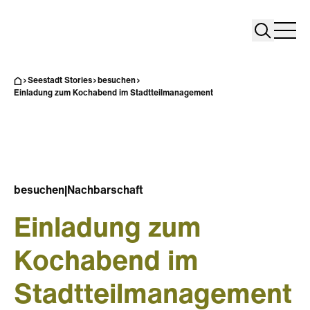
Search
Search
Home
Togg
Seestadt Stories
besuchen
Einladung zum Kochabend im Stadtteilmanagement
besuchen
|
Nachbarschaft
Einladung zum
Kochabend im
Stadtteilmanagement