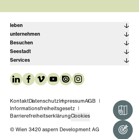
leben
unternehmen
Besuchen
Seestadt
Services
Kontakt
Datenschutz
Impressum
AGB
Informationsfreiheitsgesetz
Interak
Barrierefreiheitserklärung
Cookies
© Wien 3420 aspern Development AG