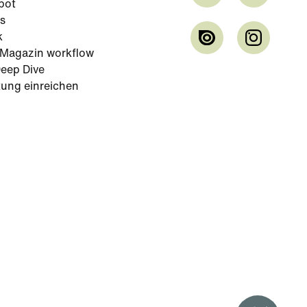
bot
s
k
-Magazin workflow
eep Dive
tung einreichen