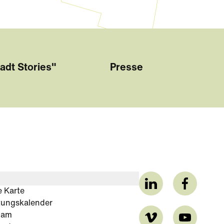
adt Stories"
Presse
e Karte
tungskalender
cam