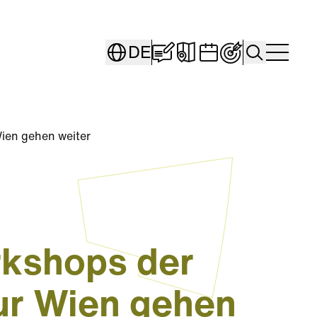
Blog "Seestadt Stori
Interaktive Karte
Veranstaltung
Persönliche
Search
DE
Togg
ien gehen weiter
kshops der
ur Wien gehen