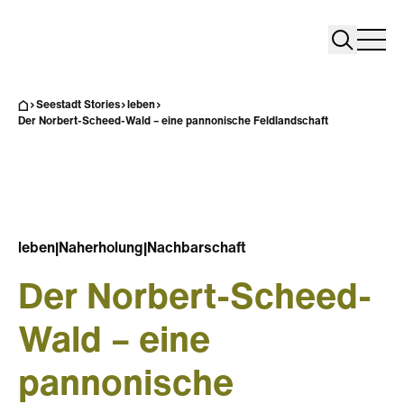
Search
Search
Home
Togg
Seestadt Stories
leben
Der Norbert-Scheed-Wald – eine pannonische Feldlandschaft
leben
|
Naherholung
|
Nachbarschaft
Der Norbert-Scheed-
Wald – eine
pannonische