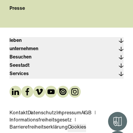
Presse
leben
unternehmen
Besuchen
Seestadt
Services
Kontakt
Datenschutz
Impressum
AGB
Informationsfreiheitsgesetz
Interak
Barrierefreiheitserklärung
Cookies