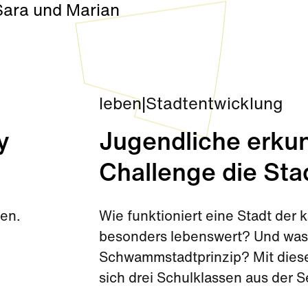
Sara und Marian
leben
|
Stadtentwicklung
y
Jugendliche erkun
Challenge die Sta
den.
Wie funktioniert eine Stadt de
besonders lebenswert? Und was 
Schwammstadtprinzip? Mit diese
sich drei Schulklassen aus der 
Challenge kurz vor den Sommerf