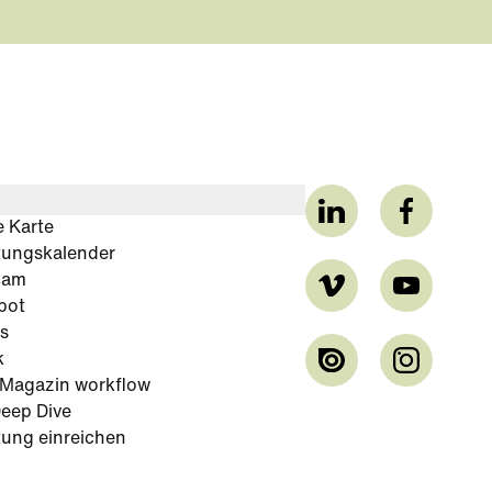
e Karte
tungskalender
cam
bot
s
k
-Magazin workflow
eep Dive
tung einreichen