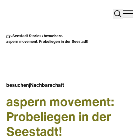
Search
Search
Home
Togg
Seestadt Stories
besuchen
aspern movement: Probeliegen in der Seestadt!
besuchen
|
Nachbarschaft
aspern movement:
Probeliegen in der
Seestadt!