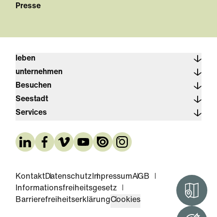
Presse
leben
unternehmen
Besuchen
Seestadt
Services
Kontakt
Datenschutz
Impressum
AGB
Informationsfreiheitsgesetz
Interak
Barrierefreiheitserklärung
Cookies