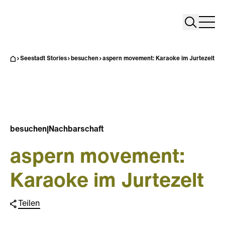
Search
Search
Home
Togg
Seestadt Stories
besuchen
aspern movement: Karaoke im Jurtezelt
besuchen
|
Nachbarschaft
aspern movement:
Karaoke im Jurtezelt
Teilen