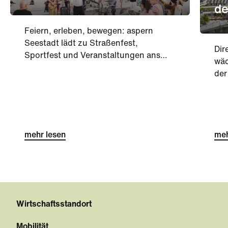
de
Feiern, erleben, bewegen: aspern
Seestadt lädt zu Straßenfest,
Dir
Sportfest und Veranstaltungen ans
wäc
DOCK.
der
See
zei
Hoc
und
mehr lesen
ko
meh
ein
int
wer
Wirtschaftsstandort
Mobilität