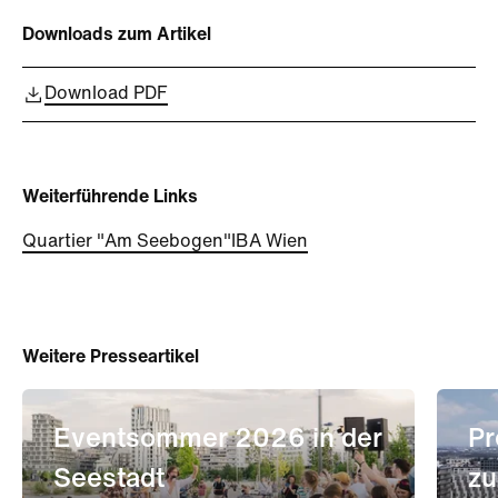
Downloads zum Artikel
Download PDF
Weiterführende Links
Quartier "Am Seebogen"
IBA Wien
Weitere Presseartikel
Eventsommer 2026 in der
Pr
Seestadt
zu