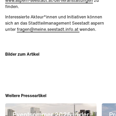
www.aspern-seestadt.at/de/veranstaltungen
zu
finden.
Interessierte Akteur*innen und Initiativen können
sich an das Stadtteilmanagement Seestadt aspern
unter
fragen@meine.seestadt.info.at
wenden.
Bilder zum Artikel
Weitere Presseartikel
Eventsommer 2026 in der
Pr