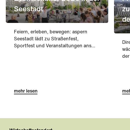
Seestadt
zu
de
Feiern, erleben, bewegen: aspern
Seestadt lädt zu Straßenfest,
Dir
Sportfest und Veranstaltungen ans
wäc
DOCK.
der
See
zei
Hoc
und
mehr lesen
ko
meh
ein
int
wer