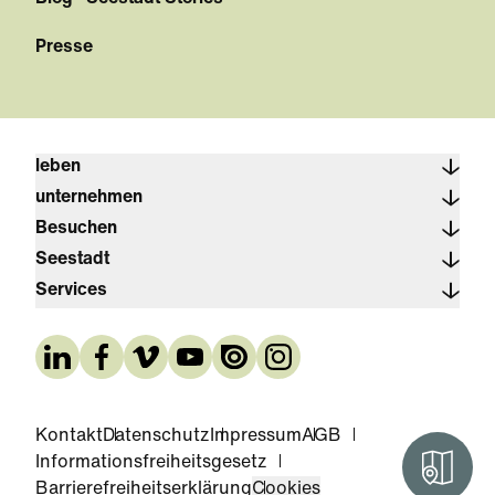
Presse
leben
unternehmen
Besuchen
Seestadt
Services
Kontakt
Datenschutz
Impressum
AGB
Informationsfreiheitsgesetz
Interak
Barrierefreiheitserklärung
Cookies