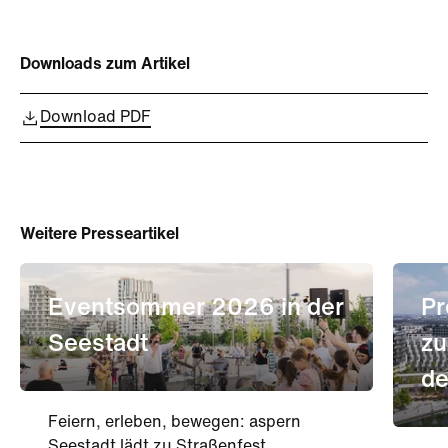
Downloads zum Artikel
Download PDF
Weitere Presseartikel
Eventsommer 2026 in der
Pr
Seestadt
zu
de
Feiern, erleben, bewegen: aspern
Seestadt lädt zu Straßenfest,