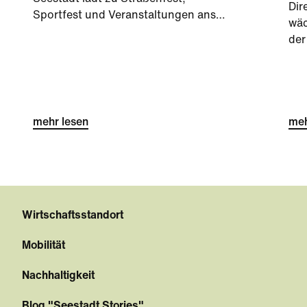
Dir
Sportfest und Veranstaltungen ans
wäc
DOCK.
der
See
zei
Hoc
und
mehr lesen
ko
meh
ein
int
wer
Wirtschaftsstandort
Mobilität
Nachhaltigkeit
Blog "Seestadt Stories"