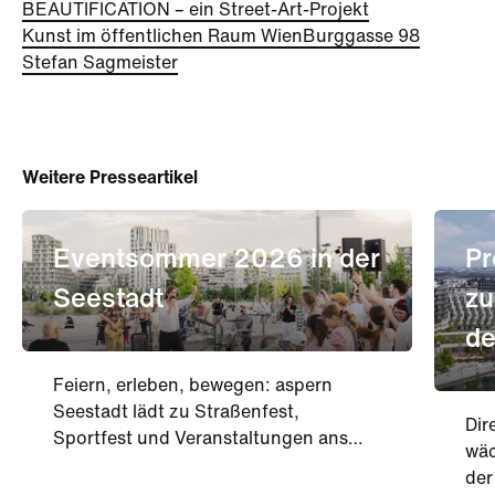
BEAUTIFICATION – ein Street-Art-Projekt
Kunst im öffentlichen Raum Wien
Burggasse 98
Stefan Sagmeister
Weitere Presseartikel
Eventsommer 2026 in der
Pr
Seestadt
zu
de
Feiern, erleben, bewegen: aspern
Seestadt lädt zu Straßenfest,
Dir
Sportfest und Veranstaltungen ans
wäc
DOCK.
der