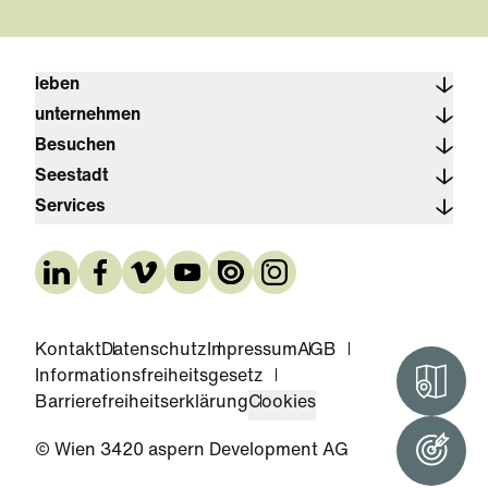
leben
unternehmen
Besuchen
Seestadt
Services
Kontakt
Datenschutz
Impressum
AGB
Informationsfreiheitsgesetz
Interak
Barrierefreiheitserklärung
Cookies
© Wien 3420 aspern Development AG