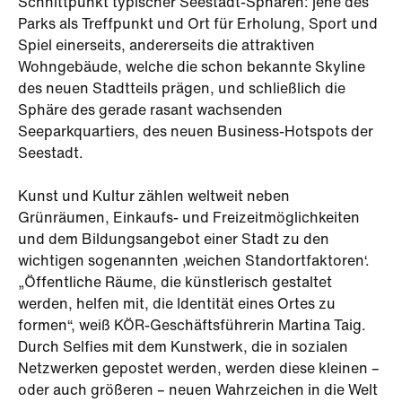
Schnittpunkt typischer Seestadt-Sphären: jene des
Parks als Treffpunkt und Ort für Erholung, Sport und
Spiel einerseits, andererseits die attraktiven
Wohngebäude, welche die schon bekannte Skyline
des neuen Stadtteils prägen, und schließlich die
Sphäre des gerade rasant wachsenden
Seeparkquartiers, des neuen Business-Hotspots der
Seestadt.
Kunst und Kultur zählen weltweit neben
Grünräumen, Einkaufs- und Freizeit­möglichkeiten
und dem Bildungsan­gebot einer Stadt zu den
wichtigen sogenannten ‚weichen Standortfakto­ren‘.
„Öffent­liche Räume, die künstlerisch gestaltet
werden, helfen mit, die Identität eines Ortes zu
formen“, weiß KÖR-Geschäfts­führerin Martina Taig.
Durch Selfies mit dem Kunstwerk, die in sozialen
Netzwerken gepostet werden, werden diese kleinen –
oder auch größeren – neuen Wahrzeichen in die Welt