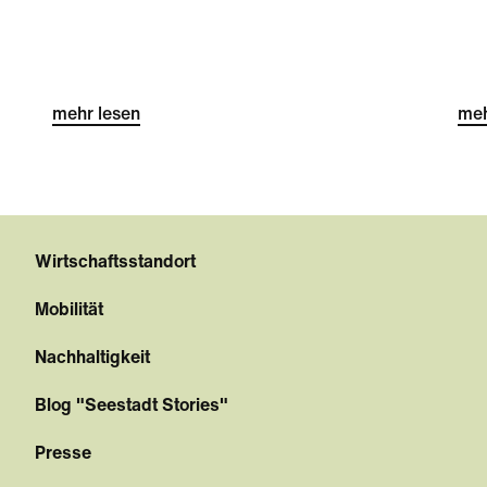
See
zei
Hoc
und
mehr lesen
ko
meh
ein
int
wer
Wirtschaftsstandort
Mobilität
Nachhaltigkeit
Blog "Seestadt Stories"
Presse