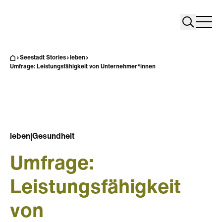
Search
Search
Home
Togg
Seestadt Stories
leben
Umfrage: Leistungsfähigkeit von Unternehmer*innen
leben
|
Gesundheit
Umfrage:
Leistungsfähigkeit
von