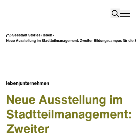
Search
Search
Home
Togg
Seestadt Stories
leben
Neue Ausstellung im Stadtteilmanagement: Zweiter Bildungscampus für die 
leben
|
unternehmen
Neue Ausstellung im
Stadtteilmanagement:
Zweiter