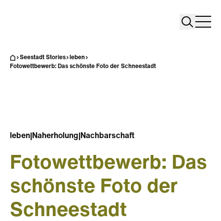
Search
Search
Home
Togg
Seestadt Stories
leben
Fotowettbewerb: Das schönste Foto der Schneestadt
leben
|
Naherholung
|
Nachbarschaft
Fotowettbewerb: Das
schönste Foto der
Schneestadt