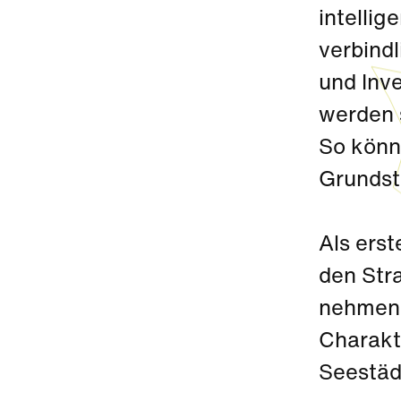
intelli
verbindl
und Inv
werden 
So könn
Grundst
Als ers
den Str
nehmen.
Charakt
Seestäd