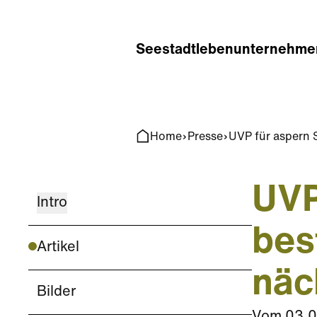
Home
Search
Seestadt
leben
unternehme
Home
Presse
UVP für aspern 
UVP
Intro
bes
Artikel
näc
Bilder