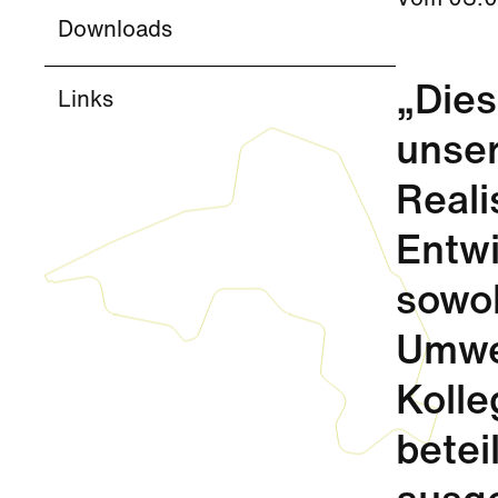
Vom
03.0
Downloads
„Dies
Links
unser
Reali
Entwi
sowoh
Umwel
Kolle
betei