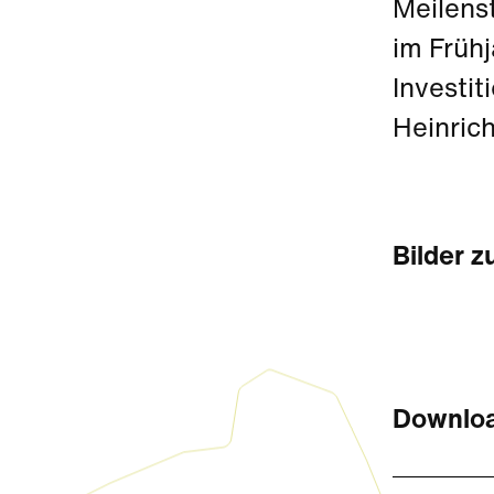
Meilens
im Früh
Investit
Heinrich
Bilder z
Downloa