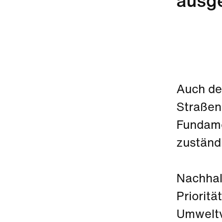
ausge
Auch de
Straßenp
Fundame
zuständ
Nachhal
Prioritä
Umweltv