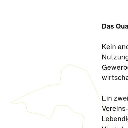
Das Quar
Kein an
Nutzung
Gewerbe
wirtscha
Ein zwe
Vereins-
Lebendig