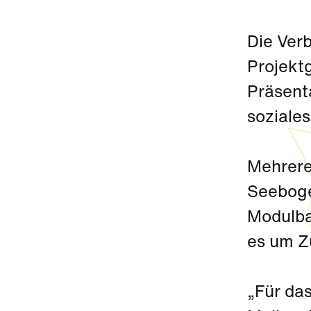
Die Ver
Projektg
Präsent
soziale
Mehrere
Seeboge
Modulba
es um Z
„Für das