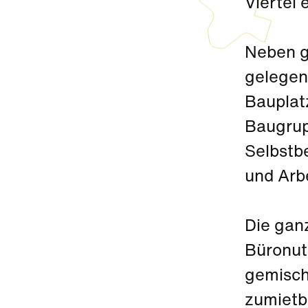
Viertel 
Neben g
gelegen
Bauplat
Baugrup
Selbstb
und Arb
Die ganz
Büronutz
gemisch
zumietb