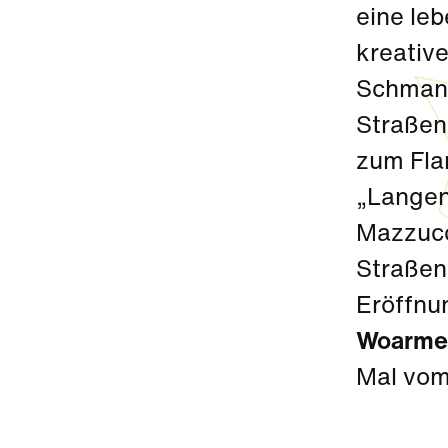
eine leb
kreative
Schmank
Straßen
zum Flan
„Langen
Mazzucc
Straßen
Eröffnu
Woarme
Mal vom