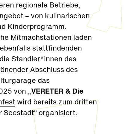
eren regionale Betriebe,
Angebot – von kulinarischen
und Kinderprogramm.
che Mitmachstationen laden
 ebenfalls stattfindenden
die Standler*innen des
rönender Abschluss des
ulturgarage das
025 von „
VERETER & Die
nfest
wird bereits zum dritten
Seestadt“ organisiert.