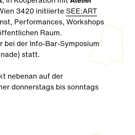
t
, in Kooperation mit
Atelier
ien 3420 initiierte
SEE:ART
Kunst, Performances, Workshops
 öffentlichen Raum.
hr bei der Info-Bar-Symposium
nade) statt.
kt nebenan auf der
mer donnerstags bis sonntags