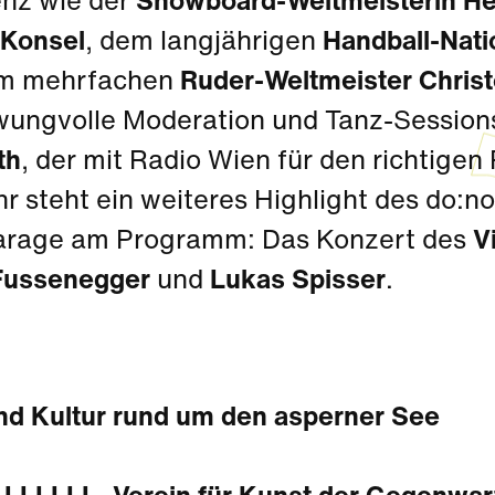
nz wie der
Snowboard-Weltmeisterin He
 Konsel
, dem langjährigen
Handball-Nati
em mehrfachen
Ruder-Weltmeister Chris
wungvolle Moderation und Tanz-Sessi
th
, der mit Radio Wien für den richtige
r steht ein weiteres Highlight des do:no
arage am Programm: Das Konzert des
V
Fussenegger
und
Lukas Spisser
.
nd Kultur rund um den asperner See