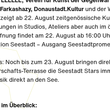
n
LLLLLL, Verein für Kunst der Gegenwar
 Farkashazy, Donaustadt.Kultur
und der W
l zeigt ab 22. August zeitgenössische 
ungen in Studios, Ateliers aber auch im
ffnung findet am 22. August ab 16:00 U
tion Seestadt – Ausgang Seestadtprome
s: Noch bis zum 23. August bringen dire
schafts-Terrasse die Seestadt Stars im
sik direkt an den See.
 im Überblick: