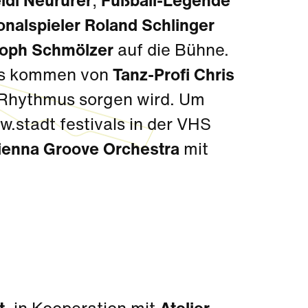
idi Neururer
,
Fußball-Legende
onalspieler Roland Schlinger
toph Schmölzer
auf die Bühne.
ons kommen von
Tanz-Profi Chris
n Rhythmus sorgen wird. Um
w.stadt festivals in der VHS
ienna Groove Orchestra
mit