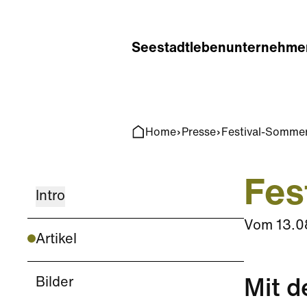
Home
Search
Seestadt
leben
unternehme
Home
Presse
Festival-Sommer
Fes
Intro
Vom
13.0
Artikel
Bilder
Mit d