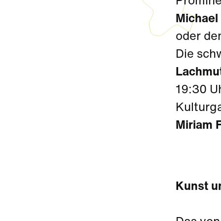
Promine
Michael
oder d
Die sch
Lachmu
19:30 Uh
Kulturg
Miriam 
Kunst u