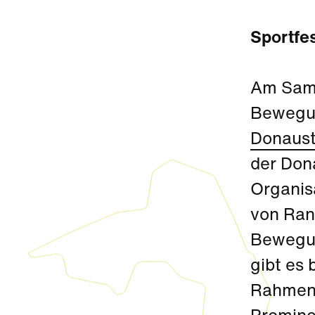
Sportfe
Am Sams
Bewegun
Donaust
der Don
Organis
von Ran
Bewegun
gibt es
Rahmenp