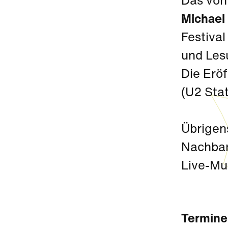
Das vo
Michael
Festiva
und Les
Die Erö
(U2 Sta
Übrigen
Nachbar
Live-Mu
Termine