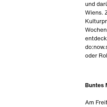
und dar
Wiens. Z
Kulturp
Wochen d
entdeck
do:now.
oder Ro
Buntes 
Am Freit