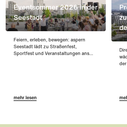
Eventsommer 2026 in der
Pr
Seestadt
zu
de
Feiern, erleben, bewegen: aspern
Seestadt lädt zu Straßenfest,
Dir
Sportfest und Veranstaltungen ans
wäc
DOCK.
der
See
zei
Hoc
und
mehr lesen
ko
meh
ein
int
wer