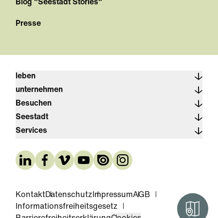
Blog "Seestadt Stories"
Presse
leben
unternehmen
Besuchen
Seestadt
Services
Kontakt
Datenschutz
Impressum
AGB
Informationsfreiheitsgesetz
Interak