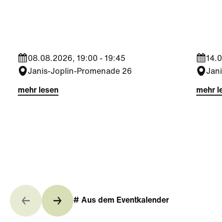
Seestadt Stars | Sabine
Sees
Foltin
Jara
08.08.2026, 19:00 - 19:45
14.0
Janis-Joplin-Promenade 26
Jan
mehr lesen
mehr l
# Aus dem Eventkalender