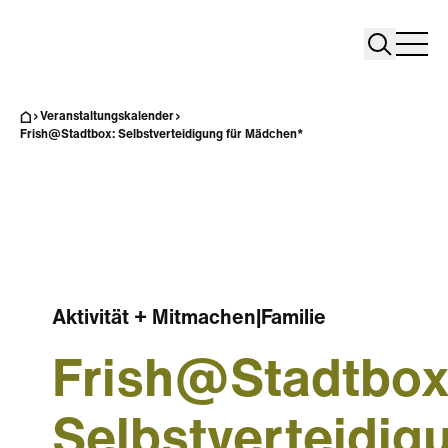
Search
Search
Home
Togg
Veranstaltungskalender
Frish@Stadtbox: Selbstverteidigung für Mädchen*
Aktivität + Mitmachen
|
Familie
Frish@Stadtbox
Selbstverteidig