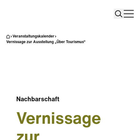
Search
Search
Home
Togg
Veranstaltungskalender
Vernissage zur Ausstellung „Über Tourismus“
Nachbarschaft
Vernissage
zur