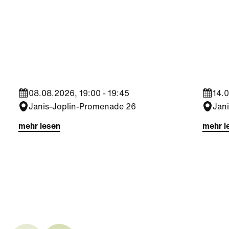
Kultur
|
Nachbarschaft
Kultu
Seestadt Stars | Sabine
Sees
Foltin
Jara
08.08.2026, 19:00 - 19:45
14.0
Janis-Joplin-Promenade 26
Jan
mehr lesen
mehr l