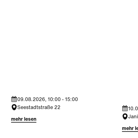
Sport
Kultu
Aktiv
Trophy Experience am
Somm
ÖFB Campus
Jahr
09.08.2026, 10:00 - 15:00
Seestadtstraße 22
10.0
Jan
mehr lesen
mehr l