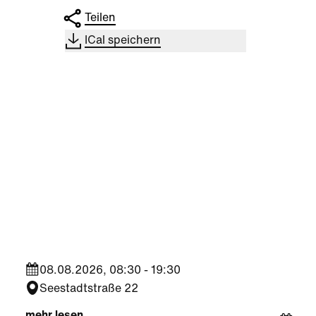
Teilen
ICal speichern
Sport
DOC
Frisbee EM U17 Wien
SQU
ACT
BOD
08.08.2026, 08:30 - 19:30
Seestadtstraße 22