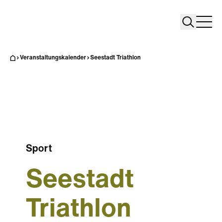
Search
Search
Home
Togg
Veranstaltungskalender
Seestadt Triathlon
Sport
Seestadt
Triathlon