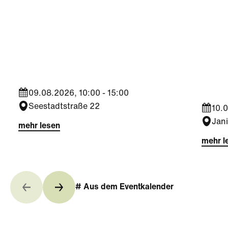
Sport
Kultu
Aktiv
Trophy Experience am
Somm
ÖFB Campus
Jahr
09.08.2026, 10:00 - 15:00
Seestadtstraße 22
10.0
Jan
mehr lesen
mehr l
# Aus dem Eventkalender