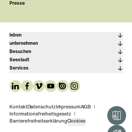
Presse
leben
unternehmen
Besuchen
Seestadt
Services
Kontakt
Datenschutz
Impressum
AGB
Informationsfreiheitsgesetz
Interak
Barrierefreiheitserklärung
Cookies