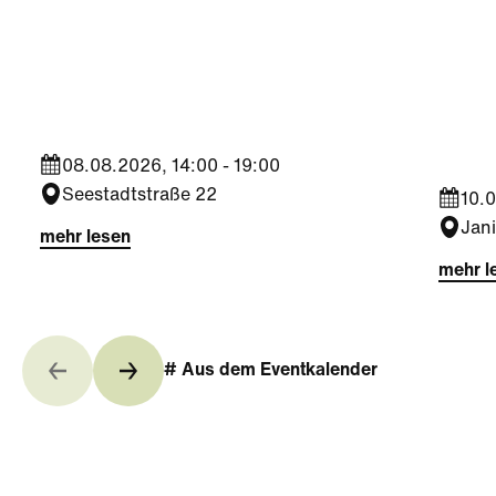
Sport
Kultu
Aktiv
Trophy Experience am
Somm
ÖFB Campus
Jahr
08.08.2026, 14:00 - 19:00
Seestadtstraße 22
10.0
Jan
mehr lesen
mehr l
# Aus dem Eventkalender