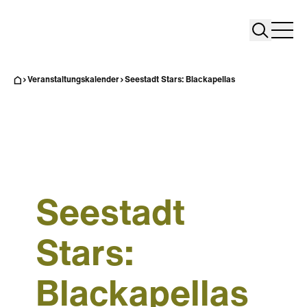
Search
Search
Home
Togg
Veranstaltungskalender
Seestadt Stars: Blackapellas
Seestadt
Stars:
Blackapellas