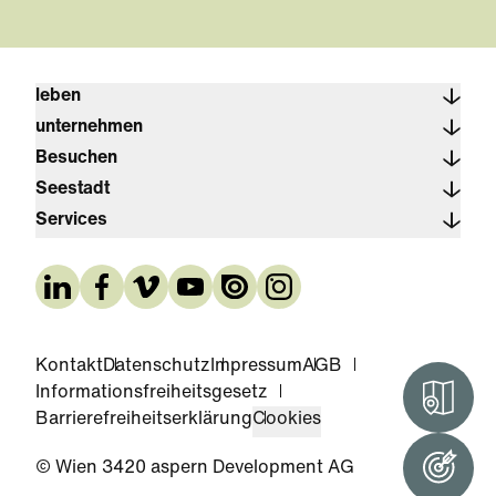
leben
unternehmen
Besuchen
Seestadt
Services
Kontakt
Datenschutz
Impressum
AGB
Informationsfreiheitsgesetz
Interak
Barrierefreiheitserklärung
Cookies
© Wien 3420 aspern Development AG