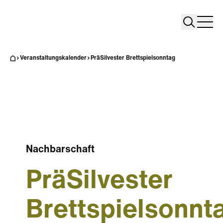
Search
Search
Home
Togg
Veranstaltungskalender
PräSilvester Brettspielsonntag
Nachbarschaft
PräSilvester
Brettspielsonnt