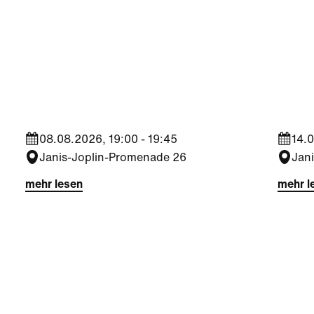
Kultur
|
Nachbarschaft
Kultu
Seestadt Stars | Sabine
Sees
Foltin
Jara
08.08.2026, 19:00 - 19:45
14.0
Janis-Joplin-Promenade 26
Jan
mehr lesen
mehr l