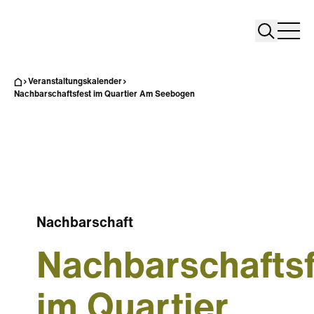
Search
Search
Home
Togg
Veranstaltungskalender
Nachbarschaftsfest im Quartier Am Seebogen
Nachbarschaft
Nachbarschaftsf
im Quartier