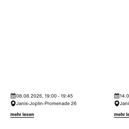
Kultur
|
Nachbarschaft
Kultu
Seestadt Stars | Sabine
Sees
Foltin
Jara
08.08.2026, 19:00 - 19:45
14.0
Janis-Joplin-Promenade 26
Jan
mehr lesen
mehr l