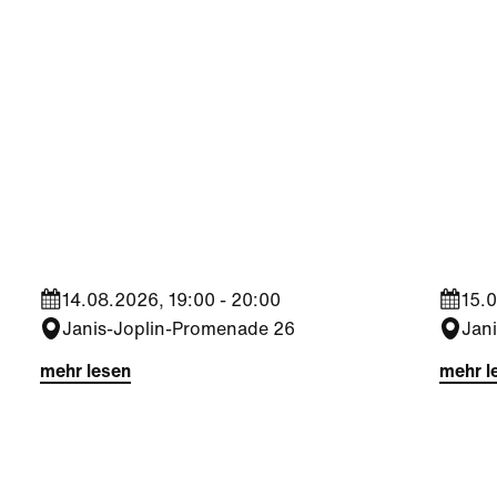
Kultur
|
Nachbarschaft
Kultu
Seestadt Stars | Roberto
Sees
Jara
Bra
14.08.2026, 19:00 - 20:00
15.0
Janis-Joplin-Promenade 26
Jan
mehr lesen
mehr l