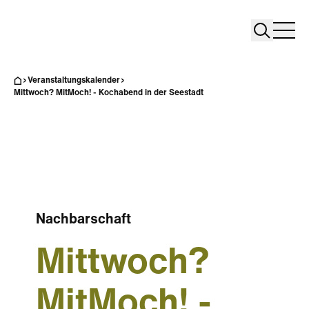
Search
Search
Home
Togg
Veranstaltungskalender
Mittwoch? MitMoch! - Kochabend in der Seestadt
Nachbarschaft
Mittwoch?
MitMoch! -