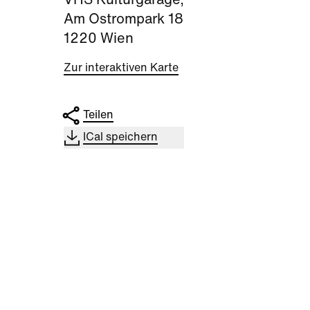
VHS Kulturgarage,
Am Ostrompark 18
1220 Wien
Zur interaktiven Karte
Teilen
ICal speichern
Sport
Kultu
Aktiv
Trophy Experience am