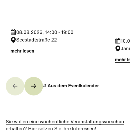
Somm
ÖFB Campus
Jahr
08.08.2026, 14:00 - 19:00
Seestadtstraße 22
10.0
Jan
mehr lesen
mehr l
# Aus dem Eventkalender
Sie wollen eine wöchentliche Veranstaltungsvorschau
erhalten? Hier setzen Sie Ihre Interessen!