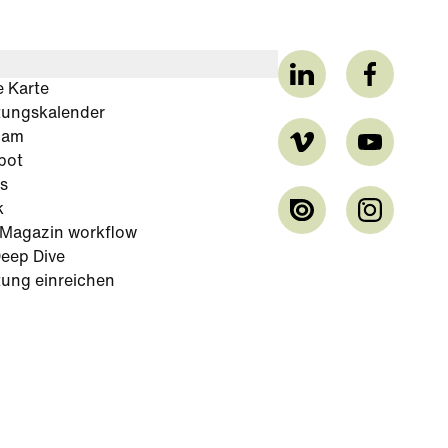
e Karte
tungskalender
cam
bot
s
k
-Magazin workflow
eep Dive
tung einreichen