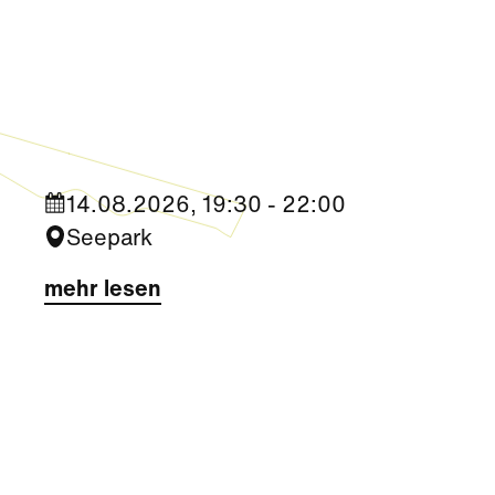
Kultur
|
Aktivität + Mitmachen
Sommerkino im Seepark „Die
Migrantigen“
14.08.2026, 19:30 - 22:00
Seepark
mehr lesen