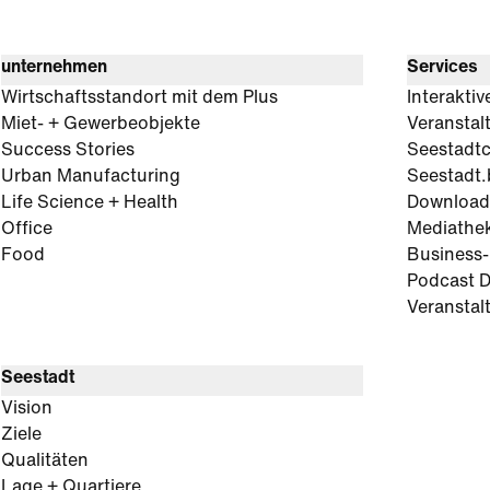
unternehmen
Services
Wirtschaftsstandort mit dem Plus
Interaktiv
Miet- + Gewerbeobjekte
Veranstal
Success Stories
Seestadt
Urban Manufacturing
Seestadt.
Life Science + Health
Download
Office
Mediathe
Food
Business
Podcast D
Veranstal
Seestadt
Vision
Ziele
Qualitäten
Lage + Quartiere