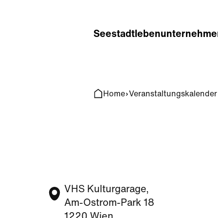
Home
Search
Seestadt
leben
unternehme
Home
Veranstaltungskalender
VHS Kulturgarage,
Am-Ostrom-Park 18
1220 Wien