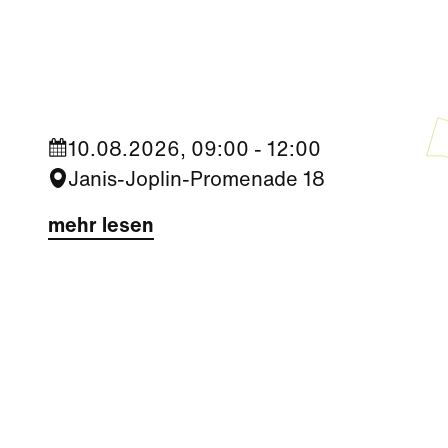
Kultur
|
Familie
|
Aktivität + Mitmachen
Sommer Zirkus (3-6 Jahre)
10.08.2026, 09:00 - 12:00
Janis-Joplin-Promenade 18
mehr lesen