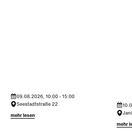
Sport
Kultu
Aktiv
Trophy Experience am
Somm
ÖFB Campus
Jahr
09.08.2026, 10:00 - 15:00
Seestadtstraße 22
10.0
Jan
mehr lesen
mehr l