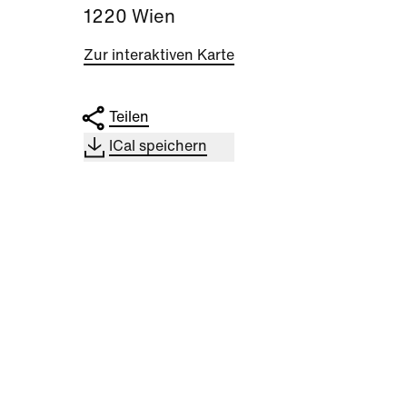
1220 Wien
Zur interaktiven Karte
Teilen
ICal speichern
Kultur
Spor
Finissage Gestrüpp -
Trop
Johannes Milchram
ÖFB