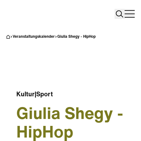
Search
Search
Home
Togg
Veranstaltungskalender
Giulia Shegy - HipHop
Kultur
|
Sport
Giulia Shegy -
HipHop