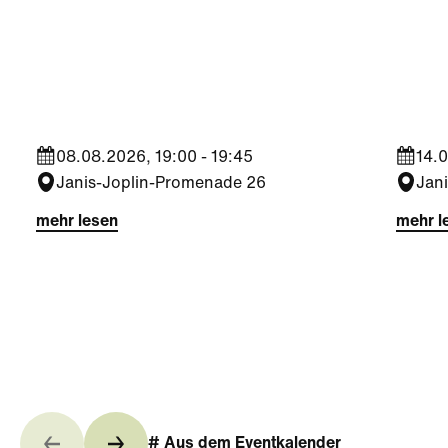
Kultur
|
Nachbarschaft
Kultu
Seestadt Stars | Sabine
Sees
Foltin
Jara
08.08.2026, 19:00 - 19:45
14.0
Janis-Joplin-Promenade 26
Jan
mehr lesen
mehr l
# Aus dem Eventkalender