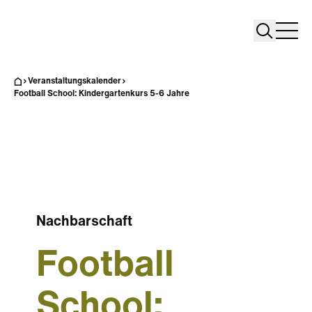
Search
Search
Home
Togg
Veranstaltungskalender
Football School: Kindergartenkurs 5-6 Jahre
Nachbarschaft
Football
School: