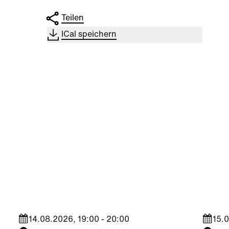
Teilen
ICal speichern
Kultur
|
Nachbarschaft
Kultu
Seestadt Stars | Roberto
Sees
Jara
Bra
14.08.2026, 19:00 - 20:00
15.0