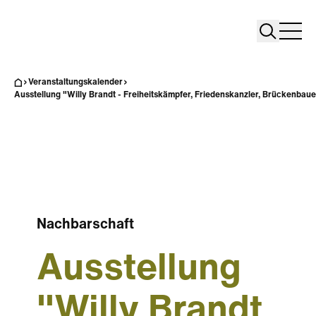
Search
Search
Home
Togg
Veranstaltungskalender
Ausstellung "Willy Brandt - Freiheitskämpfer, Friedenskanzler, Brückenbaue
Nachbarschaft
Ausstellung
"Willy Brandt