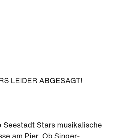
S LEIDER ABGESAGT!
ie Seestadt Stars musikalische
sse am Pier. Ob Singer-