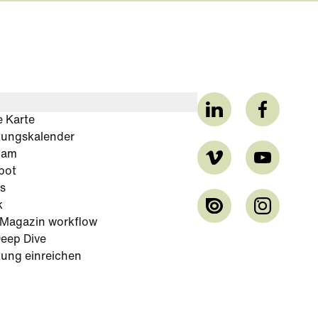
e Karte
tungskalender
cam
bot
s
k
-Magazin workflow
eep Dive
tung einreichen