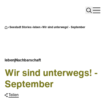
Search
Search
Home
Togg
Seestadt Stories
leben
Wir sind unterwegs! - September
leben
|
Nachbarschaft
Wir sind unterwegs! -
September
Teilen