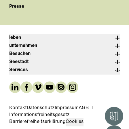
Presse
leben
unternehmen
Besuchen
Seestadt
Services
Kontakt
Datenschutz
Impressum
AGB
Informationsfreiheitsgesetz
Interak
Barrierefreiheitserklärung
Cookies