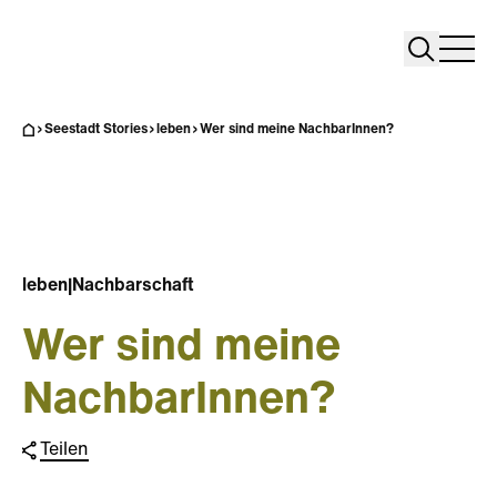
Search
Search
Home
Togg
Seestadt Stories
leben
Wer sind meine NachbarInnen?
leben
|
Nachbarschaft
Wer sind meine
NachbarInnen?
Teilen