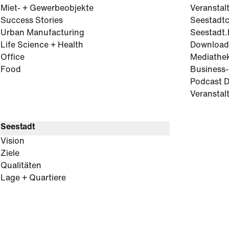
Miet- + Gewerbeobjekte
Veranstal
Success Stories
Seestadt
Urban Manufacturing
Seestadt.
Life Science + Health
Download
Office
Mediathe
Food
Business
Podcast D
Veranstal
Seestadt
Vision
Ziele
Qualitäten
Lage + Quartiere