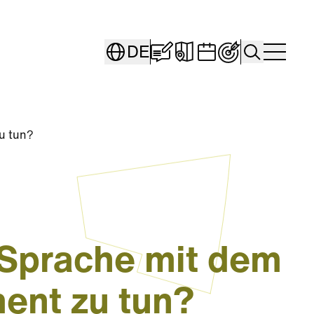
Blog "Seestadt Stori
Interaktive Karte
Veranstaltung
Persönliche
Search
DE
Togg
u tun?
 Sprache mit dem
ent zu tun?