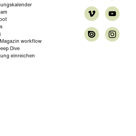
tungskalender
cam
bot
s
k
-Magazin workflow
eep Dive
tung einreichen