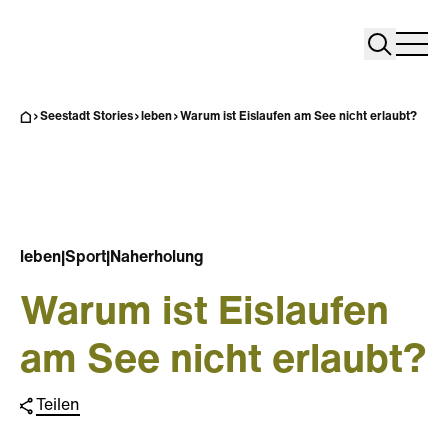
Search
Search
Home
Togg
Seestadt Stories
leben
Warum ist Eislaufen am See nicht erlaubt?
leben
|
Sport
|
Naherholung
Warum ist Eislaufen
am See nicht erlaubt?
Teilen