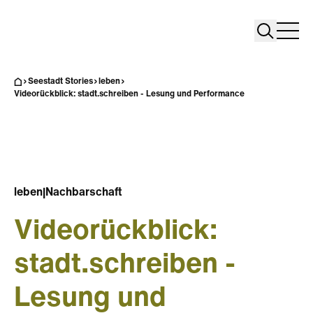
Search
Search
Home
Togg
Seestadt Stories
leben
Videorückblick: stadt.schreiben - Lesung und Performance
leben
|
Nachbarschaft
Videorückblick:
stadt.schreiben -
Lesung und