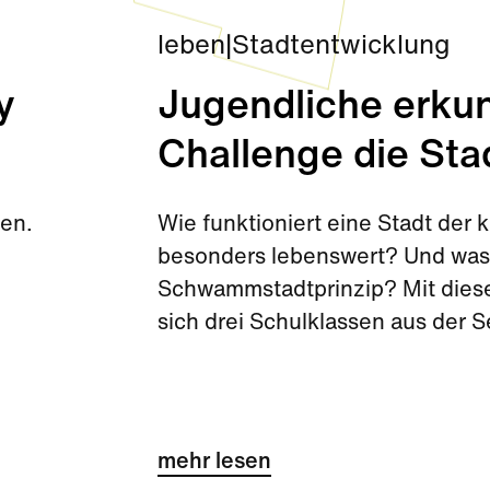
leben
|
Stadtentwicklung
y
Jugendliche erkun
Challenge die Sta
den.
Wie funktioniert eine Stadt de
besonders lebenswert? Und was 
Schwammstadtprinzip? Mit diese
sich drei Schulklassen aus der 
Challenge kurz vor den Sommerf
mehr lesen