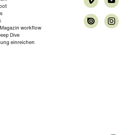
bot
s
k
-Magazin workflow
eep Dive
tung einreichen