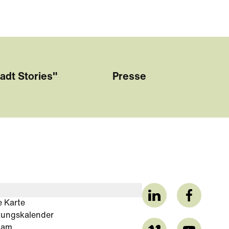
adt Stories"
Presse
e Karte
tungskalender
cam