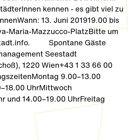
tädterInnen kennen - es gibt viel zu
nenWann: 13. Juni 201919.00 bis
Eva-Maria-Mazzucco-PlatzBitte um
stadt.info. Spontane Gäste
lmanagement Seestadt
choß), 1220 Wien+43 1 33 66 00
ngszeitenMontag 9.00–13.00
0–18.00 UhrMittwoch
r und 14.00–19.00 UhrFreitag