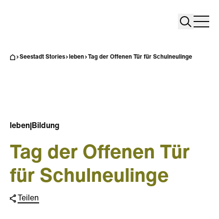
Search
Search
Home
Togg
Seestadt Stories
leben
Tag der Offenen Tür für Schulneulinge
leben
|
Bildung
Tag der Offenen Tür
für Schulneulinge
Teilen