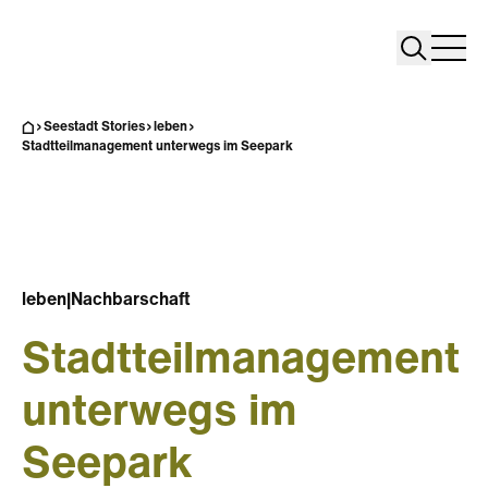
Search
Search
Home
Togg
Seestadt Stories
leben
Stadtteilmanagement unterwegs im Seepark
leben
|
Nachbarschaft
Stadtteilmanagement
unterwegs im
Seepark