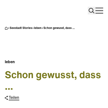
Search
Search
Home
Togg
Seestadt Stories
leben
Schon gewusst, dass …
leben
Schon gewusst, dass
…
Teilen