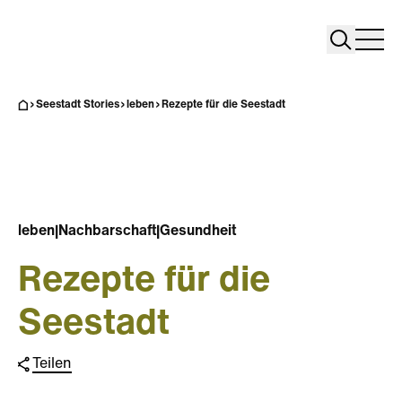
Search
Search
Home
Togg
Seestadt Stories
leben
Rezepte für die Seestadt
leben
|
Nachbarschaft
|
Gesundheit
Rezepte für die
Seestadt
Teilen